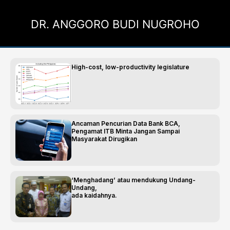
Skip
to
DR. ANGGORO BUDI NUGROHO
content
Page
Page
Page
Page
Page
High-cost, low-productivity legislature
Ancaman Pencurian Data Bank BCA,
Pengamat ITB Minta Jangan Sampai
Masyarakat Dirugikan
‘Menghadang’ atau mendukung Undang-
Undang,
ada kaidahnya.