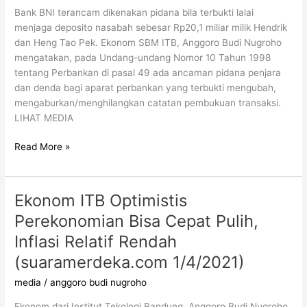
Bank BNI terancam dikenakan pidana bila terbukti lalai
menjaga deposito nasabah sebesar Rp20,1 miliar milik Hendrik
dan Heng Tao Pek. Ekonom SBM ITB, Anggoro Budi Nugroho
mengatakan, pada Undang-undang Nomor 10 Tahun 1998
tentang Perbankan di pasal 49 ada ancaman pidana penjara
dan denda bagi aparat perbankan yang terbukti mengubah,
mengaburkan/menghilangkan catatan pembukuan transaksi.
LIHAT MEDIA
Read More »
Ekonom ITB Optimistis
Ekonom
ITB
Perekonomian Bisa Cepat Pulih,
Optimistis
Inflasi Relatif Rendah
Perekonomian
Bisa
(suaramerdeka.com 1/4/2021)
Cepat
media
/
anggoro budi nugroho
Pulih,
Inflasi
Ekonom dari Institut Tekologi Bandung, Anggoro Budi Nugroho,