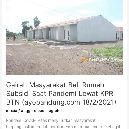
Masyarakat
Beli
Rumah
Subsidi
Saat
Pandemi
Lewat
KPR
BTN
(ayobandung.com
18/2/2021)
Gairah Masyarakat Beli Rumah
Subsidi Saat Pandemi Lewat KPR
BTN (ayobandung.com 18/2/2021)
media
/
anggoro budi nugroho
Pandemi Covid-19 tak menyurutkan masyarakat
berpenghasilan rendah untuk memburu rumah murah sebagai