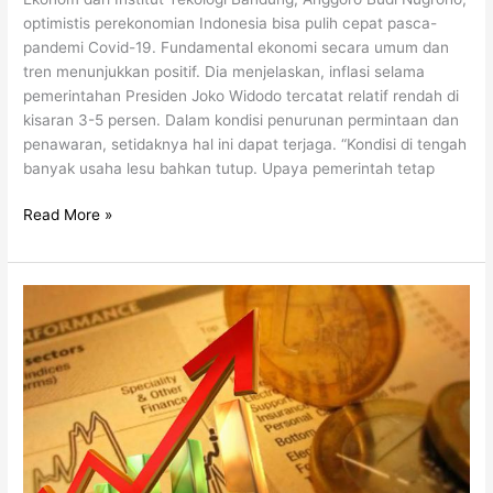
Relatif
optimistis perekonomian Indonesia bisa pulih cepat pasca-
Rendah
pandemi Covid-19. Fundamental ekonomi secara umum dan
(suaramerdeka.com
tren menunjukkan positif. Dia menjelaskan, inflasi selama
1/4/2021)
pemerintahan Presiden Joko Widodo tercatat relatif rendah di
kisaran 3-5 persen. Dalam kondisi penurunan permintaan dan
penawaran, setidaknya hal ini dapat terjaga. “Kondisi di tengah
banyak usaha lesu bahkan tutup. Upaya pemerintah tetap
Read More »
Ekonom
ITB
Optimistis
Perekonomian
Bisa
Cepat
Pulih
(liputan6.com
31/3/2021)