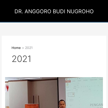
Skip
to
DR. ANGGORO BUDI NUGROHO
content
Home
2021
2021
Ekonom
ITB
Ingatkan
5
Tren
Ekonomi