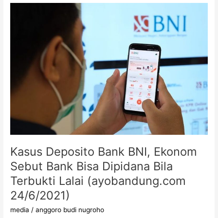
Kasus
Deposito
Bank
BNI,
Ekonom
Sebut
Bank
Bisa
Dipidana
Bila
Terbukti
Lalai
(ayobandung.com
24/6/2021)
Kasus Deposito Bank BNI, Ekonom
Sebut Bank Bisa Dipidana Bila
Terbukti Lalai (ayobandung.com
24/6/2021)
media
/
anggoro budi nugroho