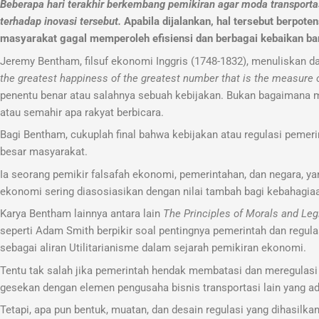
Beberapa hari terakhir berkembang pemikiran agar moda transportas
terhadap inovasi tersebut.
Apabila dijalankan, hal tersebut berpo
masyarakat gagal memperoleh efisiensi dan berbagai kebaikan bar
Jeremy Bentham, filsuf ekonomi Inggris (1748-1832), menuliskan d
the greatest happiness of the greatest number that is the measure 
penentu benar atau salahnya sebuah kebijakan. Bukan bagaimana 
atau semahir apa rakyat berbicara.
Bagi Bentham, cukuplah final bahwa kebijakan atau regulasi peme
besar masyarakat.
Ia seorang pemikir falsafah ekonomi, pemerintahan, dan negara, ya
ekonomi sering diasosiasikan dengan nilai tambah bagi kebahagiaa
Karya Bentham lainnya antara lain
The Principles of Morals and Leg
seperti Adam Smith berpikir soal pentingnya pemerintah dan regul
sebagai aliran Utilitarianisme dalam sejarah pemikiran ekonomi.
Tentu tak salah jika pemerintah hendak membatasi dan meregulasi 
gesekan dengan elemen pengusaha bisnis transportasi lain yang ad
Tetapi, apa pun bentuk, muatan, dan desain regulasi yang dihasilk