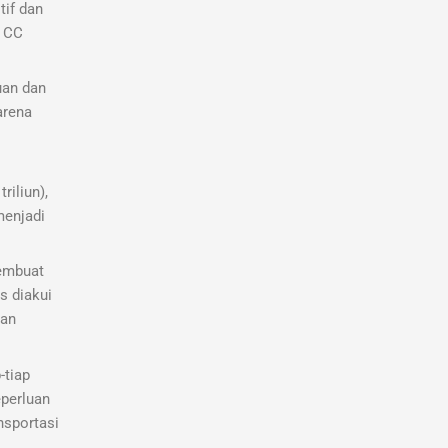
tif dan
s CC
uan dan
arena
riliun),
menjadi
membuat
s diakui
kan
-tiap
eperluan
nsportasi