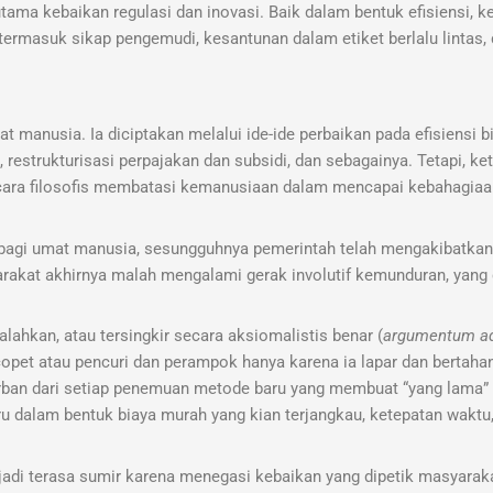
ma kebaikan regulasi dan inovasi. Baik dalam bentuk efisiensi, k
termasuk sikap pengemudi, kesantunan dalam etiket berlalu lintas,
manusia. Ia diciptakan melalui ide-ide perbaikan pada efisiensi bi
restrukturisasi perpajakan dan subsidi, dan sebagainya. Tetapi, ket
secara filosofis membatasi kemanusiaan dalam mencapai kebahagiaa
bagi umat manusia, sesungguhnya pemerintah telah mengakibatkan
akat akhirnya malah mengalami gerak involutif kemunduran, yang 
hkan, atau tersingkir secara aksiomalistis benar (
argumentum a
opet atau pencuri dan perampok hanya karena ia lapar dan bertahan
orban dari setiap penemuan metode baru yang membuat “yang lama”
u dalam bentuk biaya murah yang kian terjangkau, ketepatan waktu
njadi terasa sumir karena menegasi kebaikan yang dipetik masyarak