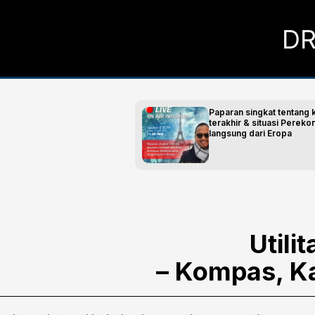
Skip
to
DR
content
Paparan singkat tentang
terakhir & situasi Perek
langsung dari Eropa
Utili
– Kompas, Ka