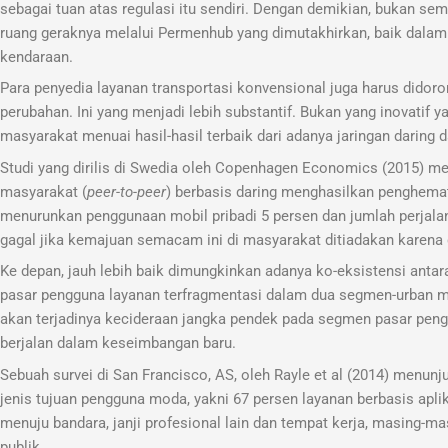
sebagai tuan atas regulasi itu sendiri. Dengan demikian, bukan sem
ruang geraknya melalui Permenhub yang dimutakhirkan, baik dalam 
kendaraan.
Para penyedia layanan transportasi konvensional juga harus dido
perubahan. Ini yang menjadi lebih substantif. Bukan yang inovatif
masyarakat menuai hasil-hasil terbaik dari adanya jaringan darin
Studi yang dirilis di Swedia oleh Copenhagen Economics (2015) m
masyarakat (
peer-to-peer
) berbasis daring menghasilkan penghematan
menurunkan penggunaan mobil pribadi 5 persen dan jumlah perjalan
gagal jika kemajuan semacam ini di masyarakat ditiadakan karen
Ke depan, jauh lebih baik dimungkinkan adanya ko-eksistensi an
pasar pengguna layanan terfragmentasi dalam dua segmen-urban me
akan terjadinya kecideraan jangka pendek pada segmen pasar pen
berjalan dalam keseimbangan baru.
Sebuah survei di San Francisco, AS, oleh Rayle et al (2014) menunj
jenis tujuan pengguna moda, yakni 67 persen layanan berbasis apli
menuju bandara, janji profesional lain dan tempat kerja, masing-mas
publik.