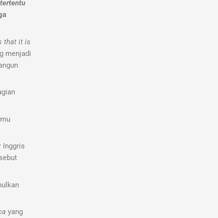
tertentu
ga
 that it is
ng menjadi
bangun
agian
ilmu
 Inggris
sebut
bulkan
ca
yang