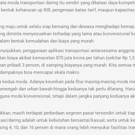
ata moda transportasi daring itu sendiri yang dibatasi daya kompeti
bentuk keharusan uji KIR, pengenaan batas tarif, maupun kapasita
rong maju untuk selalu siap bersaing dan dewasa menghadapi kemaj
 yang diminta menyesuaikan terhadap yang lama atau konvensional k
g dalam bentuk kemudahan dan biaya yang murah.
enunjukkan, penggunaan aplikasi transportasi antarsesama anggota
 biaya akibat kemacetan 870 juta krona per tahun (sekitar Rp 1,3 t
an pribadi 3 persen, di samping biayanya yang murah. Kita semua 
a dampaknya bisa mencapai skala makro.
tara kedua moda. Adanya keunikan pada fitur masing-masing moda 
nengah dan urban bawah-hingga keduanya tak perlu dilarang. Haru
gguna moda konvensional, tetapi dalam jangka panjang keduanya a
ukkan, masih terdapat perbedaan segmen pasar tersendiri untuk tiap
kasi/daring adalah untuk kebutuhan bersantai/kasual; serta untuk k
ing 4, 10, dan 16 persen di mana orang lebih menyukai fasilitas tra