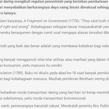
i daring mengikuti regulasi pemerintah yang berisikan pembatasan 
tensi menyebabkan berkurangnya daya saing bisnis dimaksud sehing
u lainnya.
alam karyanya,
A Fragment on Government
(1776): “
They said truth is
of right and wrong
“. Kebahagiaan sebagian besar masyarakatlah ya
mereka berargumen dengan rumit soal mengapa alasan tersebut di
rintah yang baik dan benar adalah yang membawa kebaikan bagi seb
ng banyak menggumuli nilai-nilai utilitas atau manfaat yang dalam 
n konsumen, yaitu manusia itu sendiri.
islation
(1789). Buku ini ditulis pada abad ke-18 saat banyak pemikir
asi bagi kebahagiaan manusia. Mazhab pemikiran Bentham sering di
kehadiran moda transportasi daring yang hari-hari ini kerap menim
a sebelumnya, yaitu moda transportasi konvensional.
an nanti, pemenangnya haruslah rakyat. Merekalah penentu
Res Publi