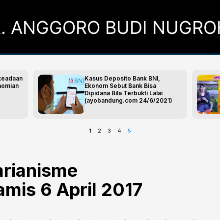
. ANGGORO BUDI NUGR
Page
Page
Page
Page
Page
 keadaan
Kasus Deposito Bank BNI,
onomian
Ekonom Sebut Bank Bisa
Dipidana Bila Terbukti Lalai
(ayobandung.com 24/6/2021)
1
2
3
4
5
tarianisme
mis 6 April 2017