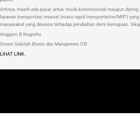
Artinya, masih ada pasar untuk moda konvensional maupun daring.
layanan transportasi massal (
mass rapid transportation
/MRT) yang 
masyarakat yang dewasa terhadap perubahan demi kemajuan. Sikap
Anggoro B Nugroho
Dosen Sekolah Bisnis dan Manajemen ITB
LIHAT LINK.