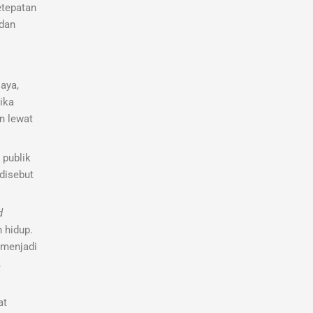
etepatan
 dan
aya,
ika
n lewat
 publik
disebut
d
 hidup.
 menjadi
,
at